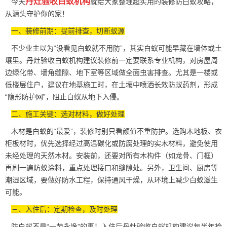
丹灶验收白蚁机构
今天
就给大家整理超实用的装修防白蚁攻略，
从源头守护你的家！
一、装修前期：提前排查，切断蚁源
不少业主以为“没看见白蚁就不用防”，其实白蚁可能早藏在墙体或土
壤里。丹灶验收白蚁机构建议装修前一定要联系专业机构，对房屋周
边
绿化带
、墙角缝隙、地下室等区域做全面虫害排查。尤其是一楼或
低楼层住户，建议在地基施工时，在土壤中喷洒长效防蚁药剂，形成
“隐形防护网”，阻止白蚁从地下入侵。
二、施工关键：选对材料，做好处理
木材是白蚁的“最爱”，装修时别只看颜值不重防护。选购木地板、衣
柜板材时，优先选择经过高温碳化或防腐处理的实木材料，避免使用
未经处理的天然木材。安装前，还要对所有木构件（如龙骨、门框）
再刷一遍
防蚁涂料
，重点处理接口和缝隙处。另外，卫生间、厨房等
潮湿区域，要做好防水工程，保持通风干燥，从环境上减少白蚁滋生
可能。
三、入住后：定期检查，及时处理
防白蚁不是“一劳永逸”的事！入住后丹灶验收白蚁机构建议每半年检