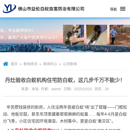
导航
»
»
»
首页
新闻资讯
新闻中心
公司新闻
丹灶验收白蚁机构住宅防白蚁，这几步千万不能少！
来源：本站
作者：admin
日期：2025/10/16
浏览：
26
辛苦攒钱装修的新房，入住没两年竟被白蚁“啃”出了窟窿——门框松
动、地板空鼓，甚至吊顶里藏着密密麻麻的蚁巢……每年4-6月是白蚁
分飞季，小区住宅因环境潮湿、木材集中，更是白蚁“重灾区”。