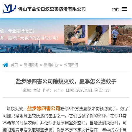
导航
»
»
»
首页
新闻资讯
新闻中心
公司新闻
盐步除四害公司除蚊灭蚊，夏季怎么治蚊子
来源：本站
作者：admin
日期：2025/4/21
浏览：
23
盐步除四害公司
除蚊灭蚊，
教你3个方法夏季如何预防蚊子，蚊子
可能只是地球上较厌恶的害虫之一。它们占领了你的草坪，在你非常
不希望的时候咬你，并让你无法享用室外空间。当触及到灭蚊时，可
能很难肯定要采取哪些步骤。你是不是下定决计要在一年中的六个月