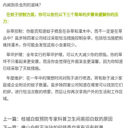
内闻到杀虫剂的滋味？
在蚊子控制方面，你可以依托以下三个简单的步骤来缓解你的压
力：
杂草控制：你能否知道蚊子栖息在杂草和灌木中，而不一定是在草
丛中？盐步除四害公司经过采取恰当措施控制杂草，包括恰当施肥和
维持灌木，你可能会发现这些
小虫害
较少。
草坪护理：全年实行的
草坪护理
，可以大大减少你的烦恼。你的草
坪不只看起来更安康，而且你会觉得在外面呆会更温馨，因为你知道
已经采取了灭蚊措施。
年度维护：在一年中的理想时间对院子
进行喷洒
，将有助于减少家
庭或企业附近的蚊子数量。盐步除四害公司知道在哪里可以找到它们
的卵，进行恰当次数的喷雾，然后让你再次享用户外的生活和工作区
域。
上一篇：
桂城白蚁预防专家科普卫生间易招白蚁的原因
下一篇：
佛山白蚁灭治站如何排查自家有没有蚁巢